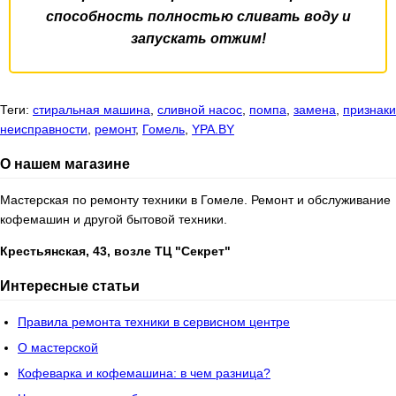
способность полностью сливать воду и
запускать отжим!
Теги:
стиральная машина
,
сливной насос
,
помпа
,
замена
,
признаки
неисправности
,
ремонт
,
Гомель
,
YPA.BY
О нашем магазине
Мастерская по ремонту техники в Гомеле. Ремонт и обслуживание
кофемашин и другой бытовой техники.
Крестьянская, 43, возле ТЦ "Секрет"
Интересные статьи
Правила ремонта техники в сервисном центре
О мастерской
Кофеварка и кофемашина: в чем разница?