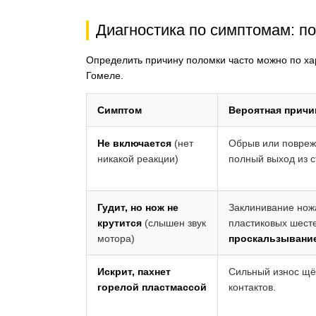
Диагностика по симптомам: п
Определить причину поломки часто можно по ха
Гомеле.
Симптом
Вероятная причи
Не включается
(нет
Обрыв или повреж
никакой реакции)
полный выход из с
Гудит, но нож не
Заклинивание ножа
крутится
(слышен звук
пластиковых шесте
мотора)
проскальзывани
Искрит, пахнет
Сильный износ щёт
горелой пластмассой
контактов.