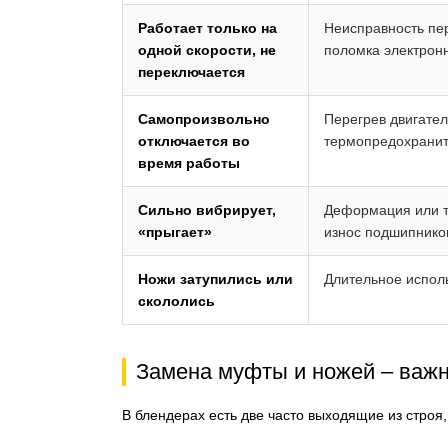
Работает только на
Неисправность пер
одной скорости, не
поломка электрон
переключается
Самопроизвольно
Перегрев двигател
отключается во
термопредохраните
время работы
Сильно вибрирует,
Деформация или т
«прыгает»
износ подшипников
Ножи затупились или
Длительное исполь
скололись
Замена муфты и ножей – важ
В блендерах есть две часто выходящие из строя