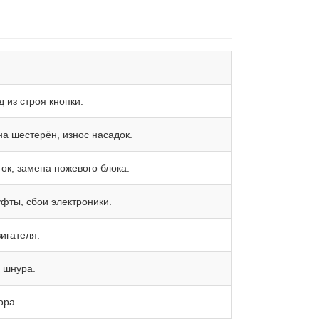
 из строя кнопки.
а шестерён, износ насадок.
ок, замена ножевого блока.
фты, сбои электроники.
игателя.
а шнура.
ора.