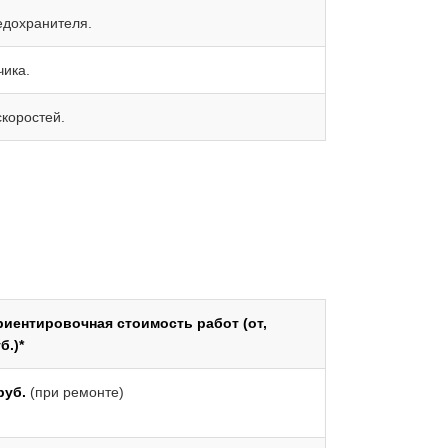
едохранителя.
чика.
коростей.
иентировочная стоимость работ (от,
б.)*
руб.
(при ремонте)