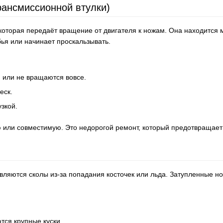
рансмиссионной втулки)
 которая передаёт вращение от двигателя к ножам. Она находится
бья или начинает проскальзывать.
 или не вращаются вовсе.
еск.
зкой.
или совместимую. Это недорогой ремонт, который предотвращает 
вляются сколы из-за попадания косточек или льда. Затупленные н
тся крупные куски.