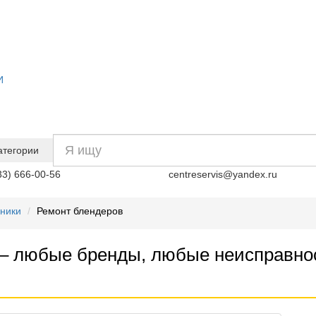
И
атегории
33) 666-00-56
centreservis@yandex.ru
хники
Ремонт блендеров
 – любые бренды, любые неисправнос