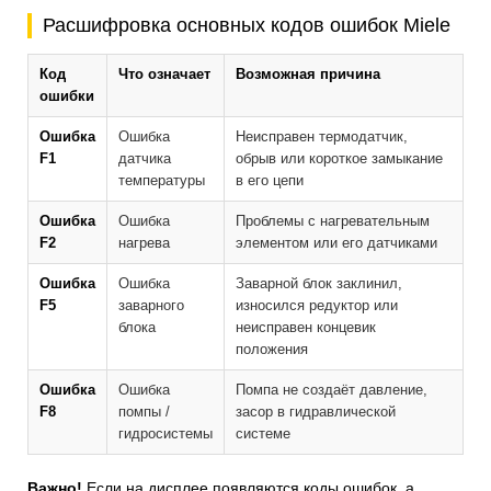
Расшифровка основных кодов ошибок Miele
Код
Что означает
Возможная причина
ошибки
Ошибка
Ошибка
Неисправен термодатчик,
F1
датчика
обрыв или короткое замыкание
температуры
в его цепи
Ошибка
Ошибка
Проблемы с нагревательным
F2
нагрева
элементом или его датчиками
Ошибка
Ошибка
Заварной блок заклинил,
F5
заварного
износился редуктор или
блока
неисправен концевик
положения
Ошибка
Ошибка
Помпа не создаёт давление,
F8
помпы /
засор в гидравлической
гидросистемы
системе
Важно!
Если на дисплее появляются коды ошибок, а